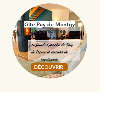
Gîte Puy de Montgy
6 personnes
Charme, nature et convivialité
: gîte familial proche du Puy
de Dôme et sentiers de
randonnée
DÉCOUVRIR
Gîte Puy de Pourcharet
8-10 personnes
Idéal pour se retrouver en
famille ou entre amis