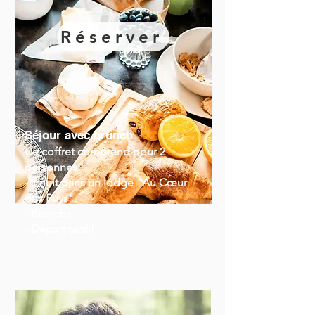
Réserver
Séjour avec brunch
Ce coffret comprend pour 2
personnes:
- 1 nuit dans un lodge "Au Cœur
des Puys"
- Brunchs
- Départ tardif