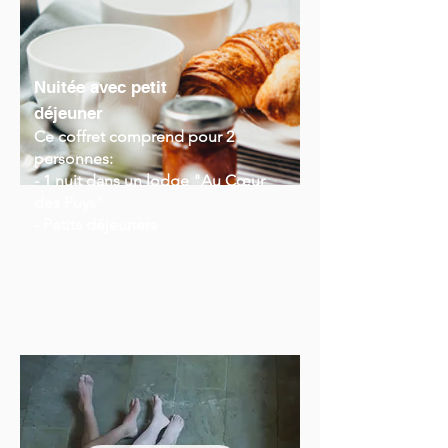
Nuitée avec petit
déjeuner
Ce coffret comprend pour 2
personnes:
- 1 nuit dans un lodge "Au Cœur
des Puys"
- Petits déjeuners