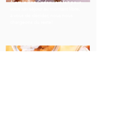
Alors le Bon Cadeau est fait pour
vous :un séjour au montant libre,
à vous de décider, nous nous
chargeons du reste!
Réserver
Pause gourmande
Ce séjour cadeau comprend pour 2
personnes: