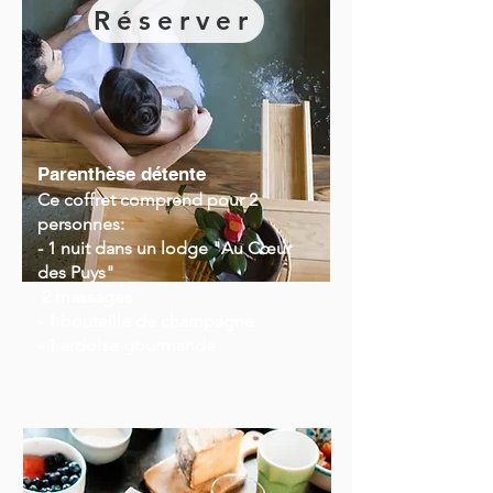
Réserver
Parenthèse détente
Ce coffret comprend pour 2
personnes:
- 1 nuit dans un lodge "Au Cœur
des Puys"
2 massages
- 1 bouteille de champagne
- 1 ardoise gourmande