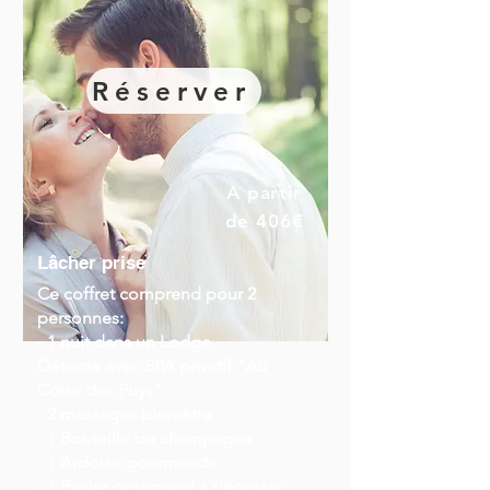
Réserver
A partir
de 406€
Lâcher prise
Ce coffret comprend pour 2
personnes:
- 1 nuit dans un Lodge
Détente
avec SPA privatif "Au
Cœur des Puys"
- 2 massages bien-être
- 1 Bouteille de champagne
- 1 Ardoise gourmande
- 1 Panier gourmand à déguster