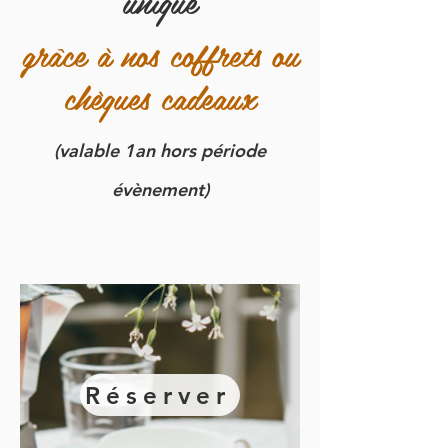
unique
grâce à nos coffrets ou
chèques cadeaux
(valable 1an
hors période
évènement
)
Réserver