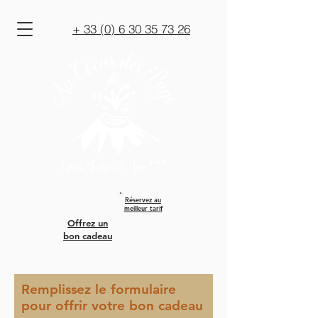
+ 33 (0) 6 30 35 73 26
Réservez au
meilleur tarif
Offrez un
bon cadeau
Remplissez le formulaire
pour offrir votre bon cadeau