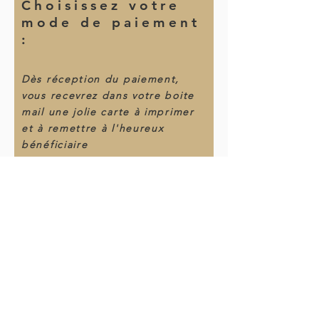
Choisissez votre
mode de paiement
:
Dès réception du paiement,
vous recevrez dans votre boite
mail une jolie carte à imprimer
et à remettre à l'heureux
bénéficiaire
Par chèque bancaire ou
ANCV/chèque vacance. (à envoyer
au Coeur des Puys, 203 Impasse de la
Ribeyre, Les Quatre Routes, 63210
Nebouzat
Par virement bancaire (nous vous
recontacterons suite à votre demande
pour vous communiquer les éléments)
Commander