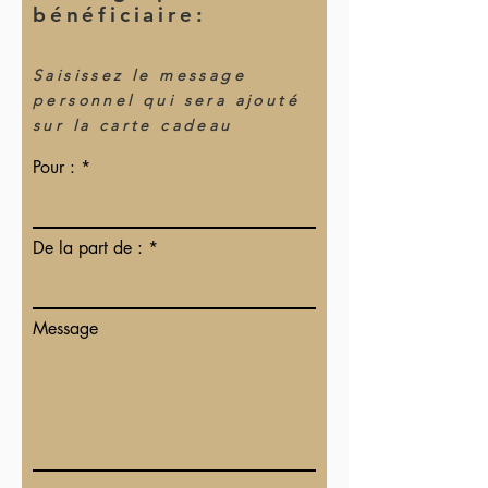
bénéficiaire:
Saisissez le message
personnel qui sera ajouté
sur la carte cadeau
Pour :
De la part de :
Message