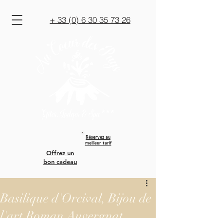
+ 33 (0) 6 30 35 73 26
Réservez au
meilleur tarif
Offrez un
bon cadeau
Basilique d'Orcival, Bijou de
l'art Roman Auvergnat