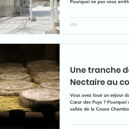
Pourquoi ne pas vous arrêt
dans ses rues ? Grâce à Nap
connaitre un véritable esso
notamment avec les bienfai
lieu qui va attirer la bourg
Cette bourgeoisie désireus
organiser nombreuses soir
pouvoir se montrer.
Une tranche d
Nectaire au c
Vous avez loué un séjour da
Cœur des Puys ? Pourquoi n
vallée de la Couze Chambon
Nectaire. Village authenti
amené entre dégustations 