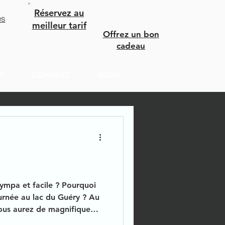
Réservez au
es
meilleur tarif
Offrez un
bon
cadeau
S
CONTACT
BLOG
sympa et facile ? Pourquoi
urnée au lac du Guéry ? Au
ous aurez de magnifique
ur la Chaine des Puys.