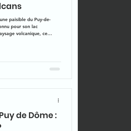
olcans
ne paisible du Puy-de-
nnu pour son lac
aysage volcanique, ce
us dévoiler ses trésors.
 Puy de Dôme :
?