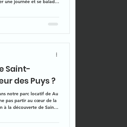
er une journée et se balader
oléon III, Vichy va
r économique et culturel
ts de ses eaux. Devenant le
eoisie du monde entier.
e de se montrer va
ées mondaines afin de
e Saint-
œur des Puys ?
ns notre parc locatif de Au
e pas partir au cœur de la
 à la découverte de Saint-
que auvergnat où vous serez
de fromages AOP, visites