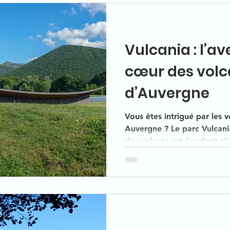
Vulcania : l’a
cœur des vol
d’Auvergne
Vous êtes intrigué par les 
Auvergne ? Le parc Vulcania
des volcans est l'endroit r
s'amusant. Idéal pour les fa
scientifique plaira au peti