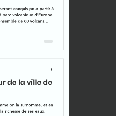
seront conquis pour partir à
d parc volcanique d'Europe.
ensemble de 80 volcans
uté des paysages qu’elle
ys fait la célébrité de notre
 de la ville de
omme on la surnomme, et en
la richesse de ses eaux.