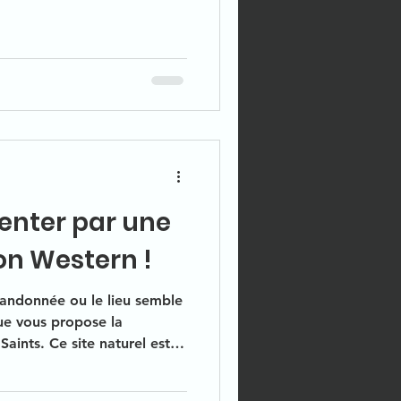
tenter par une
n Western !
randonnée ou le lieu semble
ue vous propose la
aints. Ce site naturel est
nne indifférent grâce à ses
qui trônent fièrement le