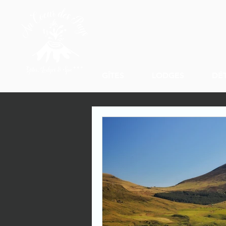
GÎTES
LODGES
DÉ