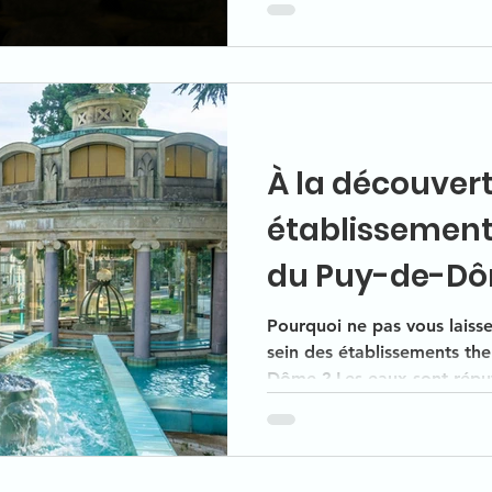
inoubliables et thermalism
village semble tranquille m
que ce lieu regorge de sites
d'un fabuleux pan
À la découver
établissement
du Puy-de-D
Pourquoi ne pas vous laisse
sein des établissements the
Dôme ? Les eaux sont réput
maux. Dans cet article nous vous proposons 2 stations
thermales réputées en Auv