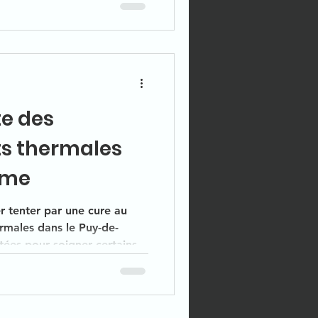
e. A première impression ce
ais vous apprendrez vite
 touristiques incroyable et
orama sur les monts du Sancy.
te des
s thermales
ôme
r tenter par une cure au
rmales dans le Puy-de-
ées pour soigner certains
ergne.