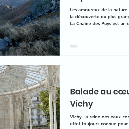
Les amoureux de la nature 
la découverte du plus gran
La Chaîne des Puys est un 
alignée et représentatifs de tous les types de volcan du
monde. Connue pour la bea
nous offre, la Chaine des Pu
si belle région.
Balade au cœur
Vichy
Vichy, la reine des eaux c
effet toujours connue pour 