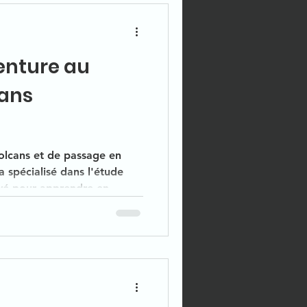
venture au
cans
volcans et de passage en
 spécialisé dans l'étude
êvé pour apprendre en
milles, ce parc d'attraction
t comme au grand.