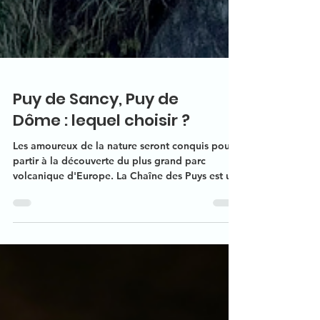
Puy de Sancy, Puy de
Dôme : lequel choisir ?
Les amoureux de la nature seront conquis pour
partir à la découverte du plus grand parc
volcanique d'Europe. La Chaîne des Puys est un
ensemble de 80 volcans alignée et
représentatifs de tous les types de volcan du
monde. Connue pour la beauté des paysages
qu’elle nous offre, la Chaine des Puys fait la
célébrité de notre si belle région.