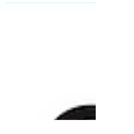
partir à la découverte du plus grand parc
volcanique d'Europe. La Chaîne des Puys est un
ensemble de 80 volcans alignée et
représentatifs de tous les types de volcan du
monde. Connue pour la beauté des paysages
qu’elle nous offre, la Chaine des Puys fait la
célébrité de notre si belle région.