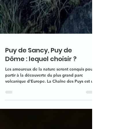
Puy de Sancy, Puy de
Dôme : lequel choisir ?
Les amoureux de la nature seront conquis pour
partir à la découverte du plus grand parc
volcanique d'Europe. La Chaîne des Puys est un
ensemble de 80 volcans alignée et
représentatifs de tous les types de volcan du
monde. Connue pour la beauté des paysages
qu’elle nous offre, la Chaine des Puys fait la
célébrité de notre si belle région.