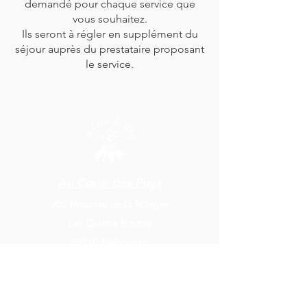
demandé pour chaque service que
vous souhaitez.
Ils seront à régler en supplément du
séjour auprès du prestataire proposant
le service.
Au Cœur des Puys
203 Impasse de
la Ribeyre
Les Qu
atre Routes
63210 Nébouzat.
Puy-de-Dôme. Auvergne. France
RÉSERVER